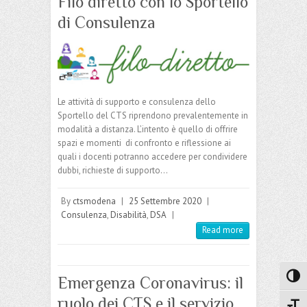
Filo diretto con lo Sportello
di Consulenza
Le attività di supporto e consulenza dello
Sportello del CTS riprendono prevalentemente in
modalità a distanza. L’intento è quello di offrire
spazi e momenti di confronto e riflessione ai
quali i docenti potranno accedere per condividere
dubbi, richieste di supporto…
By
ctsmodena
|
25 Settembre 2020
|
Consulenza
,
Disabilità
,
DSA
|
Read more
Attiva
Emergenza Coronavirus: il
ruolo dei CTS e il servizio