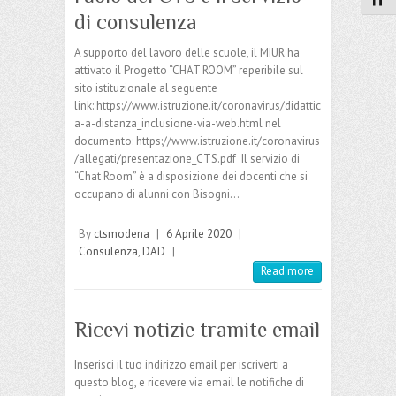
Attiv
di consulenza
A supporto del lavoro delle scuole, il MIUR ha
attivato il Progetto “CHAT ROOM” reperibile sul
sito istituzionale al seguente
link: https://www.istruzione.it/coronavirus/didattic
a-a-distanza_inclusione-via-web.html nel
documento: https://www.istruzione.it/coronavirus
/allegati/presentazione_CTS.pdf Il servizio di
“Chat Room” è a disposizione dei docenti che si
occupano di alunni con Bisogni…
By
ctsmodena
|
6 Aprile 2020
|
Consulenza
,
DAD
|
Read more
Ricevi notizie tramite email
Inserisci il tuo indirizzo email per iscriverti a
questo blog, e ricevere via email le notifiche di