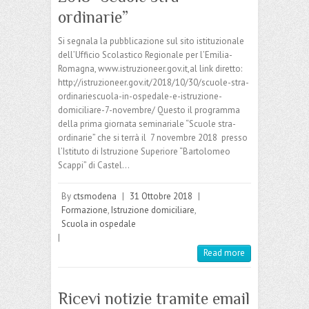
ordinarie”
Si segnala la pubblicazione sul sito istituzionale
dell’Ufficio Scolastico Regionale per l’Emilia-
Romagna, www.istruzioneer.gov.it,al link diretto:
http://istruzioneer.gov.it/2018/10/30/scuole-stra-
ordinariescuola-in-ospedale-e-istruzione-
domiciliare-7-novembre/ Questo il programma
della prima giornata seminariale “Scuole stra-
ordinarie” che si terrà il 7 novembre 2018 presso
l’Istituto di Istruzione Superiore “Bartolomeo
Scappi” di Castel…
By
ctsmodena
|
31 Ottobre 2018
|
Formazione
,
Istruzione domiciliare
,
Scuola in ospedale
|
Read more
Ricevi notizie tramite email