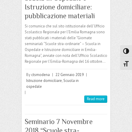
Istruzione domiciliare:
pubblicazione materiali
Si comunica che sul sito istituzionale dell’Ufficio
Scolastico Regionale per l’Emilia Romagna sono
stati pubblicati i materiali delle “Giornate
seminariali “Scuole stra-ordinarie” – Scuola in
Ospedale e Istruzione domiciliare in Emilia-
Attiva
Romagna”, avviate con nota dell’Ufficio Scolastico
Regionale per l’Emilia-Romagna del 16 ottobre…
Attiv
By
ctsmodena
|
22 Gennaio 2019
|
Istruzione domiciliare
,
Scuola in
ospedale
|
Read more
Seminario 7 Novembre
2018 “Scuole stra-