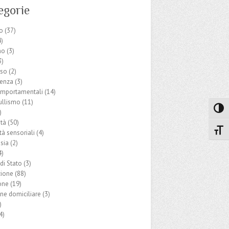
egorie
o
(37)
)
mo
(3)
3)
rso
(2)
enza
(3)
comportamentali
(14)
ullismo
(11)
Attiva
)
ità
(50)
Attiv
ità sensoriali
(4)
sia
(2)
4)
di Stato
(3)
ione
(88)
one
(19)
one domiciliare
(3)
)
4)
)