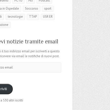
edenti
PCTO
PEI
Podcast
a in Ospedale
Soccorso
sport
di
tecnologie
TTAP
USR ER
azione
vi notizie tramite email
i il tuo indirizzo email per iscriverti a questo
 ricevere via email le notifiche di nuovi post.
o
riviti
 a 530 altri iscritti