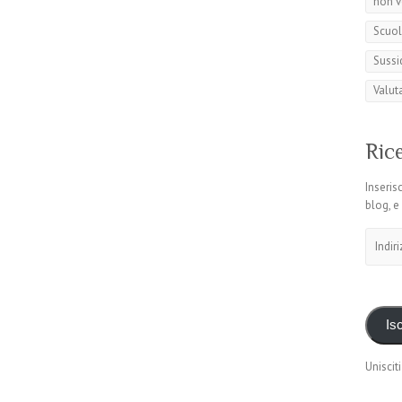
non v
Scuol
Sussi
Valut
Rice
Inserisc
blog, e
Indirizz
email
Isc
Unisciti