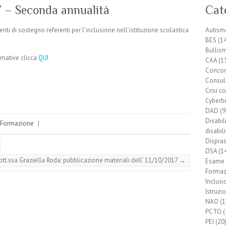
 – Seconda annualità
Cat
nti di sostegno referenti per l’inclusione nell’istituzione scolastica
Autism
BES
(14
Bullis
rmative clicca
QUI
CAA
(1
Conco
Consul
Crisi 
Cyberb
DAD
(9
Disabil
Formazione
|
disabil
Dispras
DSA
(1
ott.ssa Graziella Roda: pubblicazione materiali dell’ 11/10/2017
→
Esame 
Formaz
Inclusi
Istruzi
NAO
(1
PCTO
(
PEI
(20