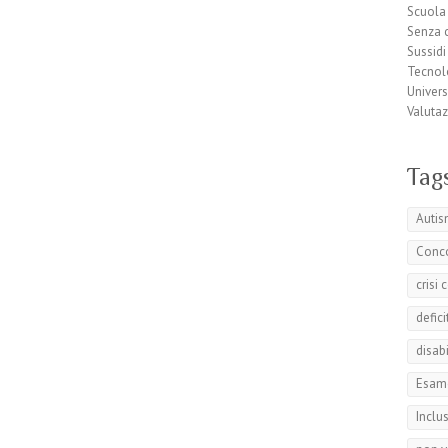
Scuola
Senza 
Sussidi
Tecnol
Univers
Valuta
Tag
Auti
Conc
crisi
defici
disabi
Esame
Inclu