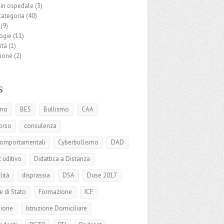
 in ospedale
(3)
categoria
(40)
(9)
ogie
(11)
ità
(1)
zione
(2)
s
smo
BES
Bullismo
CAA
orso
consulenza
 comportamentali
Cyberbullismo
DAD
t uditivo
Didattica a Distanza
lità
disprassia
DSA
Duse 2017
 di Stato
Formazione
ICF
sione
Istruzione Domiciliare