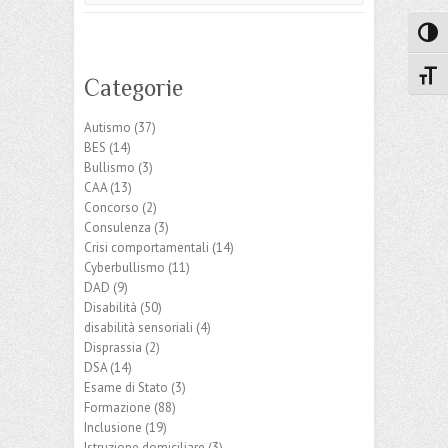
Attiva
Attiv
Categorie
Autismo
(37)
BES
(14)
Bullismo
(3)
CAA
(13)
Concorso
(2)
Consulenza
(3)
Crisi comportamentali
(14)
Cyberbullismo
(11)
DAD
(9)
Disabilità
(50)
disabilità sensoriali
(4)
Disprassia
(2)
DSA
(14)
Esame di Stato
(3)
Formazione
(88)
Inclusione
(19)
Istruzione domiciliare
(3)