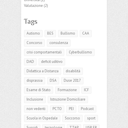
Valutazione
(2)
Tags
Autismo
BES
Bullismo
CAA
Concorso
consulenza
crisi comportamentali
Cyberbullismo
DAD
deficit uditivo
Didattica a Distanza
disabilità
disprassia
DSA
Duse 2017
Esame di Stato
Formazione
ICF
Inclusione
Istruzione Domiciliare
non vedenti
PCTO
PEI
Podcast
Scuola in Ospedale
Soccorso
sport
Sussidi
tecnologie
TTAP
USR ER