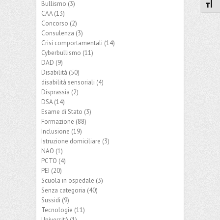
Bullismo
(3)
Attiv
CAA
(13)
Concorso
(2)
Consulenza
(3)
Crisi comportamentali
(14)
Cyberbullismo
(11)
DAD
(9)
Disabilità
(50)
disabilità sensoriali
(4)
Disprassia
(2)
DSA
(14)
Esame di Stato
(3)
Formazione
(88)
Inclusione
(19)
Istruzione domiciliare
(3)
NAO
(1)
PCTO
(4)
PEI
(20)
Scuola in ospedale
(3)
Senza categoria
(40)
Sussidi
(9)
Tecnologie
(11)
Università
(1)