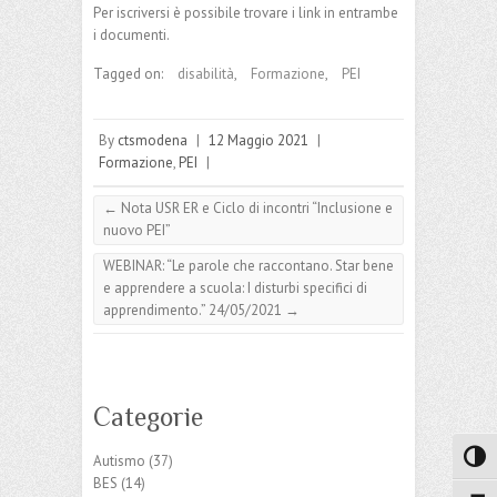
Per iscriversi è possibile trovare i link in entrambe
i documenti.
Tagged on:
disabilità
,
Formazione
,
PEI
By
ctsmodena
|
12 Maggio 2021
|
Formazione
,
PEI
|
←
Nota USR ER e Ciclo di incontri “Inclusione e
nuovo PEI”
WEBINAR: “Le parole che raccontano. Star bene
e apprendere a scuola: I disturbi specifici di
apprendimento.” 24/05/2021
→
Categorie
Attiva
Autismo
(37)
BES
(14)