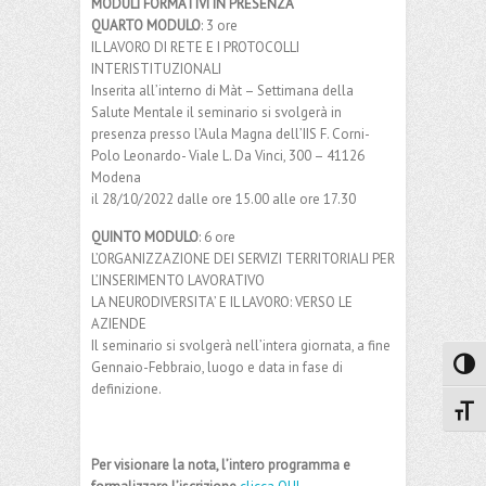
MODULI FORMATIVI IN PRESENZA
QUARTO MODULO
: 3 ore
IL LAVORO DI RETE E I PROTOCOLLI
INTERISTITUZIONALI
Inserita all’interno di Màt – Settimana della
Salute Mentale il seminario si svolgerà in
presenza presso l’Aula Magna dell’IIS F. Corni-
Polo Leonardo- Viale L. Da Vinci, 300 – 41126
Modena
il 28/10/2022 dalle ore 15.00 alle ore 17.30
QUINTO MODULO
: 6 ore
L’ORGANIZZAZIONE DEI SERVIZI TERRITORIALI PER
L’INSERIMENTO LAVORATIVO
LA NEURODIVERSITA’ E IL LAVORO: VERSO LE
AZIENDE
Il seminario si svolgerà nell’intera giornata, a fine
Gennaio-Febbraio, luogo e data in fase di
Attiva
definizione.
Attiv
Per visionare la nota, l’intero programma e