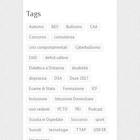
Tags
Autismo
BES
Bullismo
CAA
Concorso
consulenza
crisi comportamentali
Cyberbullismo
DAD
deficit uditivo
Didattica a Distanza
disabilità
disprassia
DSA
Duse 2017
Esame di Stato
Formazione
ICF
Inclusione
Istruzione Domiciliare
non vedenti
PCTO
PEI
Podcast
Scuola in Ospedale
Soccorso
sport
Sussidi
tecnologie
TTAP
USR ER