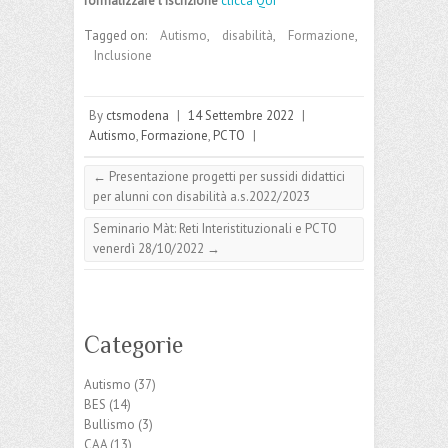
formalizzare l’iscrizione
clicca QUI
Tagged on:
Autismo
,
disabilità
,
Formazione
,
Inclusione
By
ctsmodena
|
14 Settembre 2022
|
Autismo
,
Formazione
,
PCTO
|
←
Presentazione progetti per sussidi didattici
per alunni con disabilità a.s.2022/2023
Seminario Màt: Reti Interistituzionali e PCTO
venerdì 28/10/2022
→
Categorie
Autismo
(37)
BES
(14)
Bullismo
(3)
CAA
(13)