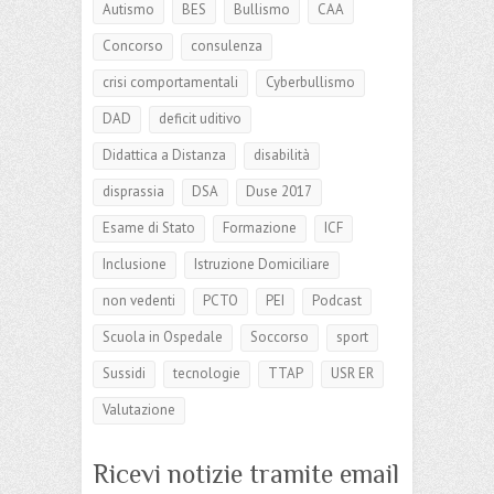
Autismo
BES
Bullismo
CAA
Concorso
consulenza
crisi comportamentali
Cyberbullismo
DAD
deficit uditivo
Didattica a Distanza
disabilità
disprassia
DSA
Duse 2017
Esame di Stato
Formazione
ICF
Inclusione
Istruzione Domiciliare
non vedenti
PCTO
PEI
Podcast
Scuola in Ospedale
Soccorso
sport
Sussidi
tecnologie
TTAP
USR ER
Valutazione
Ricevi notizie tramite email