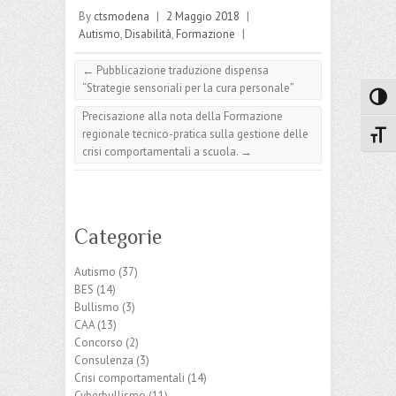
By
ctsmodena
|
2 Maggio 2018
|
Autismo
,
Disabilità
,
Formazione
|
←
Pubblicazione traduzione dispensa
“Strategie sensoriali per la cura personale”
Attiva
Precisazione alla nota della Formazione
regionale tecnico-pratica sulla gestione delle
Attiv
crisi comportamentali a scuola.
→
Categorie
Autismo
(37)
BES
(14)
Bullismo
(3)
CAA
(13)
Concorso
(2)
Consulenza
(3)
Crisi comportamentali
(14)
Cyberbullismo
(11)