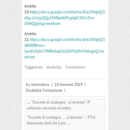
Ambito
10:
https://docs.google.com/forms/d/e/1FAIpQLS
d6g-LIc1spQQp2569lphblPsgiIqhCSOx-f1w-
iX9HQJphbg/viewform
Ambito
11:
https://docs.google.com/forms/d/e/1FAIpQLS
dtHif0Rkvno–
1wxEvFpUCY998lnhqb1U2GM7q9mCfekxgeQ/vie
wform
Tagged on:
disabilità
,
Formazione
By
ctsmodena
|
10 Gennaio 2019
|
Disabilità
,
Formazione
|
←
”Docenti di sostegno…si diventa”- 3°
edizione: secondo incontro
“Docenti di sostegno…..si diventa” – 3°Ed.
Intervento dott. De Caris
→