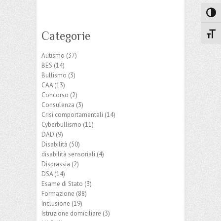
Attiva
Categorie
Attiv
Autismo
(37)
BES
(14)
Bullismo
(3)
CAA
(13)
Concorso
(2)
Consulenza
(3)
Crisi comportamentali
(14)
Cyberbullismo
(11)
DAD
(9)
Disabilità
(50)
disabilità sensoriali
(4)
Disprassia
(2)
DSA
(14)
Esame di Stato
(3)
Formazione
(88)
Inclusione
(19)
Istruzione domiciliare
(3)