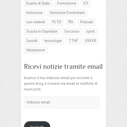
Esame di Stato
Formazione
ICF
Inclusione
Istruzione Domiciliare
non vedenti
PCTO
PEI
Podcast
Scuola in Ospedale
Soccorso
sport
Sussidi
tecnologie
TTAP
USR ER
Valutazione
Ricevi notizie tramite email
Inserisci il tuo indirizzo email per iscriverti a
questo blog, e ricevere via email le notifiche di
nuovi post.
Indirizzo
email