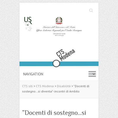
Cerca
Search
CTS siti
>
CTS Modena
>
Disabilità
>
”Docenti di
sostegno…si diventa”- incontri di Ambito
”Docenti di sostegno…si