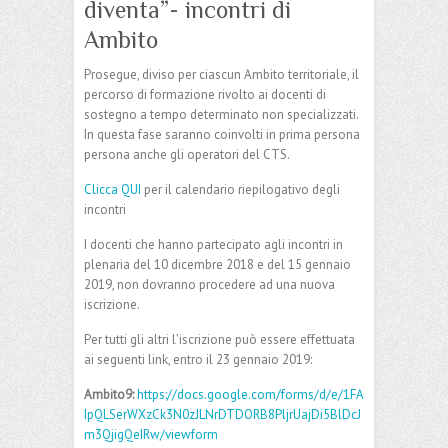
diventa”- incontri di
Ambito
Prosegue, diviso per ciascun Ambito territoriale, il
percorso di formazione rivolto ai docenti di
sostegno a tempo determinato non specializzati.
In questa fase saranno coinvolti in prima persona
persona anche gli operatori del CTS.
Clicca QUI
per il calendario riepilogativo degli
incontri
I docenti che hanno partecipato agli incontri in
plenaria del 10 dicembre 2018 e del 15 gennaio
2019, non dovranno procedere ad una nuova
iscrizione.
Per tutti gli altri l’iscrizione può essere effettuata
ai seguenti link, entro il 23 gennaio 2019:
Ambito9:
https://docs.google.com/forms/d/e/1FA
IpQLSerWXzCk3N0zJLNrDTDORB8PljrUajDi5BlDcJ
m3QjigQeIRw/viewform