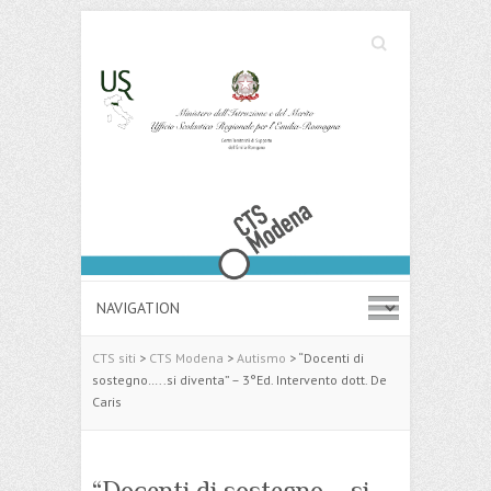
Cerca
Search
CTS siti
>
CTS Modena
>
Autismo
>
“Docenti di
sostegno…..si diventa” – 3°Ed. Intervento dott. De
Caris
“Docenti di sostegno…..si