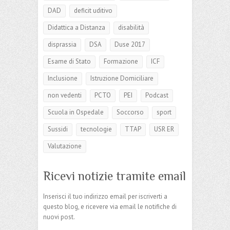
DAD
deficit uditivo
Didattica a Distanza
disabilità
disprassia
DSA
Duse 2017
Esame di Stato
Formazione
ICF
Inclusione
Istruzione Domiciliare
non vedenti
PCTO
PEI
Podcast
Scuola in Ospedale
Soccorso
sport
Sussidi
tecnologie
TTAP
USR ER
Valutazione
Ricevi notizie tramite email
Inserisci il tuo indirizzo email per iscriverti a
questo blog, e ricevere via email le notifiche di
nuovi post.