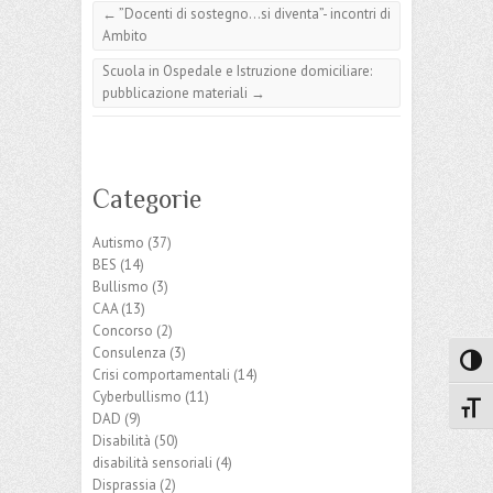
←
”Docenti di sostegno…si diventa”- incontri di
Ambito
Scuola in Ospedale e Istruzione domiciliare:
pubblicazione materiali
→
Categorie
Autismo
(37)
BES
(14)
Bullismo
(3)
CAA
(13)
Concorso
(2)
Consulenza
(3)
Attiva
Crisi comportamentali
(14)
Cyberbullismo
(11)
Attiv
DAD
(9)
Disabilità
(50)
disabilità sensoriali
(4)
Disprassia
(2)