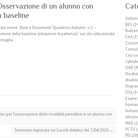
Osservazione di un alunno con
Cat
a baseline
Autism
BES
(14
ivista online Studi e Documenti “Quaderno Autismo n.2 –
Bullis
ione della baseline (situazione di partenza)” sul sito istituzionale
CAA
(1
Romagna.
Conco
Consul
Crisi 
Cyberb
DAD
(9
Disabil
disabil
Dispras
DSA
(1
Esame 
Formaz
Inclusi
ici per l’osservazione delle modalità percettive in un alunno con
Istruzi
NAO
(1
PCTO
(
Seminario regionale sui Sussidi didattici del 7/04/2020
→
PEI
(20