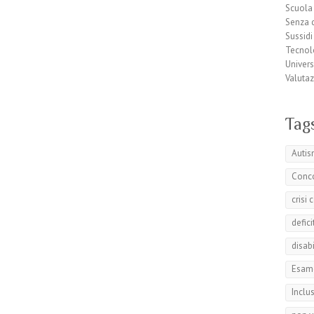
Scuola
Senza 
Sussidi
Tecnol
Univers
Valuta
Tag
Auti
Conc
crisi
defici
disabi
Esame
Inclu