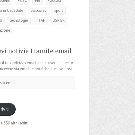
edenti
PCTO
PEI
Podcast
a in Ospedale
Soccorso
sport
di
tecnologie
TTAP
USR ER
azione
vi notizie tramite email
i il tuo indirizzo email per iscriverti a questo
 ricevere via email le notifiche di nuovi post.
o
riviti
 a 530 altri iscritti